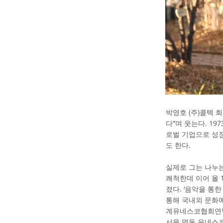
박영호 (주)콜텍 
다”며 웃는다. 1
로벌 기업으로 성장
도 한다.
실제로 그는 나누
쾌척한데 이어 올 
졌다. ‘음악을 통
통해 국내외 문화예
계유네스코협회연맹
서울 명동 유네스