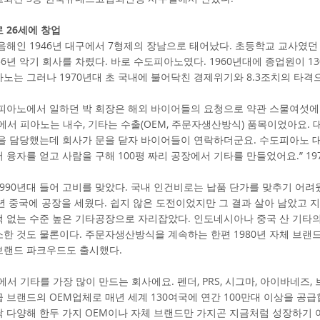
 26세에 창업
음해인 1946년 대구에서 7형제의 장남으로 태어났다. 초등학교 교사였던 부
56년 악기 회사를 차렸다. 바로 수도피아노였다. 1960년대에 종업원이 1
노는 그러나 1970년대 초 국내에 불어닥친 경제위기와 8.3조치의 타격
도피아노에서 일하던 박 회장은 해외 바이어들의 요청으로 약관 스물여섯에
에서 피아노는 내수, 기타는 수출(OEM, 주문자생산방식) 품목이었아요. 
출을 담당했는데 회사가 문을 닫자 바이어들이 연락하더군요. 수도피아노 
 융자를 얻고 사람을 구해 100평 짜리 공장에서 기타를 만들었어요.” 19
990년대 들어 고비를 맞았다. 국내 인건비로는 납품 단가를 맞추기 어려웠다
9년 중국에 공장을 세웠다. 쉽지 않은 도전이었지만 그 결과 살아 남았고 
 없는 수준 높은 기타공장으로 자리잡았다. 인도네시아나 중국 산 기타의
한 것도 물론이다. 주문자생산방식을 계속하는 한편 1980년 자체 브랜
브랜드 파크우드도 출시했다.
서 기타를 가장 많이 만드는 회사에요. 펜더, PRS, 시그마, 아이바네즈,
 브랜드의 OEM업체로 매년 세계 130여국에 연간 100만대 이상을 공급
 다양해 한두 가지 OEM이나 자체 브랜드만 가지곤 지금처럼 성장하기 