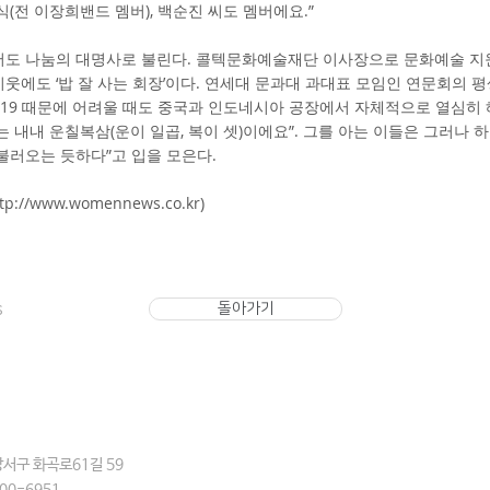
식(전 이장희밴드 멤버), 백순진 씨도 멤버에요.”
서도 나눔의 대명사로 불린다. 콜텍문화예술재단 이사장으로 문화예술 지원
웃에도 ‘밥 잘 사는 회장’이다. 연세대 문과대 과대표 모임인 연문회의 
나19 때문에 어려울 때도 중국과 인도네시아 공장에서 자체적으로 열심히
는 내내 운칠복삼(운이 일곱, 복이 셋)이에요”. 그를 아는 이들은 그러나 
불러오는 듯하다”고 입을 모은다.
ttp://www.womennews.co.kr
)
s
돌아가기
서구 화곡로61길 59