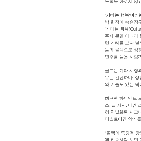
노력을 아끼지 않겠
‘기타는 행복’이라
박 회장이 승승장구
‘기타는 행복(Gui
주자 뿐만 아니라 
런 기타를 보다 널
늘의 콜텍으로 성장
연주를 들은 사람까
콜트는 기타 시장의
유는 간단하다. 생
와 기술도 있는 덕
최근엔 하이엔드 
스, 닐 자자, 티
히 차별화된 시그니
티스트에겐 악기를
“콜텍의 특징적 장
에 집중하다 보면