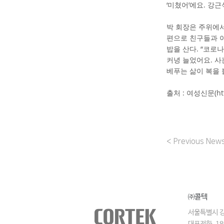
‘미쳤어’에요. 강근
박 회장은 주위에
편으로 친구들과 이
밥을 산다. “코로
커녕 늘었어요. 사
베푸는 삶이 복을 
출처 : 여성신문(
h
< Previous New
​㈜콜텍
서울특별시 강