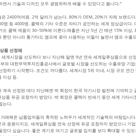
하면서 기술과 디자인 모두 광범위하게 배울 수 있었다고 봅니다.”
 2400억여원. 2억 달러가 넘는다. 80%가 OEM, 20%가 자체 브랜드
 800명 등 4000명. 콜텍의 기타 수준은 자타가 공인하는 세계 정상급이다.
도 콜텍 제품이 30~50%에 이른다.매출은 지난 5년 간 매년 15% 이상, 
 뿐만 아니라 통기타도 앰프에 꽂아 사용하는 이들이 늘면서 앰프 수출도
류상품 선정돼
 세계시장을 선도하다 보니 지난해 말엔 9년 연속 세계일류상품으로 선
부와 대한무역투자진흥공사에서 글로벌 시장을 선도하는 수출유망 기업
선정하기 시작했다. 조건도 까다롭다. 세계시장 5위 이내, 시장 규모 연간 5
불 이상 등.
터 계속 선정된 데다 지난해엔 박 회장이 한국 악기시장 발전에 기여하고
상품 유공 표창까지 받았다. 박 회장은 콜텍이 반세기 동안 세계 기타시
꼽는다.
상 거래해온 납품업자들의 축적된 노하우가 세계적인 기술력의 바탕입니다.
문과 응원이지요. 세계일류상품 연속 선정에 유공 표창까지 받았으니 기업
들었다 싶습니다. 좋은 계기로 여기고 글로벌 입지를 보다 확대할 수 있