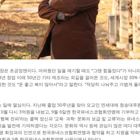
회장은 초긍정맨이다. 어려웠던 일을 얘기할 때도 “그땐 힘들었다”가 아니라 
973년 창업 이래 50년간 기타 제조라는 외길을 걸어온 것도, 세계시장 30
한 것도 “운 좋고 복이 많아서”라고 말한다. “적당히 나눠주고 가볍게 
는 일에 열심이다. 지난해 졸업 50주년을 맞아 모교인 연세대에 청송대
10월 다시 3억원을 내놨고, 9월 6일엔 한국유네스코협회연맹에 기부하고 
한 행복 전파’라는 콜텍 정신과 ‘교육· 과학· 문화의 보급 및 교류’라는 유
술 발전에 기여하겠다는 각오다. 문화와 역사 등에 관심이 많은 데다 대
 회장과의 인연으로 한국유네스코협회연맹과 협약을 하고 지원을 약속
코회관 3층 한국유네스코협회연맹 사무실에서 만났다.