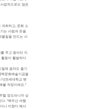
라 사업적으로도 많은
 개최하고, 문화 소
즐기는 사람과 돈을
학물질을 만드는 사
를 주고 동아리 지
리 활동이 활발하다
 시절에 음악도 즐기
에 콜텍문화예술기금을
나기(연세대학교 밴
해볼 작정이에요.”
연주할 정도라니까 상
한다. “백두산 여행
하다니 미쳤다 해서