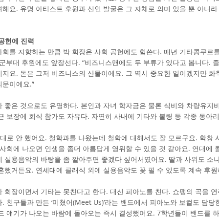
해요. 유명 아티스트 후원과 신인 발굴은 그 자체로 의미 있을 뿐 아니
 공헌에 진력
회를 지향하는 만큼 박 회장은 사회 공헌에도 힘쓴다. 매년 기타콩쿠르를
 군부대 후원에도 앞장선다. “비즈니스맨에도 두 부류가 있다고 봅니다. 
지요. 돈은 그저 비즈니스의 산물이에요. 그 역시 중요한 일이겠지만 화
의문이에요.”
 좋은 것으로도 유명하다. 본인과 자녀 학자금은 물론 식비와 차량유지비
근 보장에 회식 참가도 자유다. 자연히 사내에 기타와 볼링 등 각종 동아
제대로 안 했어요. 철학과를 나왔는데 철학에 대해서도 잘 모르구요. 학창
 사회에 나오면 인생을 좀더 아름답게 영위할 수 있을 것 같아요. 연대
에 실용음악의 바탕을 좀 깔아주면 좋겠다 싶어서였어요. 딸과 사위도 소
혼했거든요. 연세대에 클래식 외에 실용음악도 꽃 필 수 있도록 계속 후원
 회장이면서 기타는 못친다고 한다. 대신 피아노를 친다. 쇼팽의 곡을 
. 친구들과 만든 ‘미쳤어(Meet Us)’라는 밴드에서 피아노와 보컬도 담당
드 얘기가 나오는 바람에 돌아오는 즉시 결성했어요. 7학년들이 밴드를 