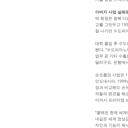
아버지 사업 실패로
박 회장은 광복 다
교를 그만두고 19
잘 나가던 수도피아
대학 졸업 후 수
됐다. “수도피아노
업무 곧 기타 수
달라구요. 은행에서
순조롭던 사업은 1
인도네시아, 199
장과 비교해도 손색
자들의 편견을 해소
이어서 프리미엄 
“콜텍은 현재 세계에
네같은 세계 정상급
자인과 기능이 워낙