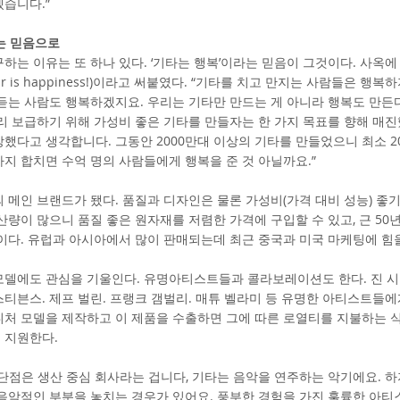
습니다.”
는 믿음으로
하는 이유는 또 하나 있다. ‘기타는 행복’이라는 믿음이 그것이다. 사옥에
tar is happiness!)이라고 써붙였다. “기타를 치고 만지는 사람들은 행
듣는 사람도 행복하겠지요. 우리는 기타만 만드는 게 아니라 행복도 만든
리 보급하기 위해 가성비 좋은 기타를 만들자는 한 가지 목표를 향해 매진
했다고 생각합니다. 그동안 2000만대 이상의 기타를 만들었으니 최소 20
지 합치면 수억 명의 사람들에게 행복을 준 것 아닐까요.”
 메인 브랜드가 됐다. 품질과 디자인은 물론 가성비(가격 대비 성능) 좋
산량이 많으니 품질 좋은 원자재를 저렴한 가격에 구입할 수 있고, 근 50
이다. 유럽과 아시아에서 많이 판매되는데 최근 중국과 미국 마케팅에 힘
모델에도 관심을 기울인다. 유명아티스트들과 콜라보레이션도 한다. 진 시
엠 스티븐스. 제프 벌린. 프랭크 갬벌리. 매튜 벨라미 등 유명한 아티스트들
처 모델을 제작하고 이 제품을 수출하면 그에 따른 로열티를 지불하는 식
 지원한다.
단점은 생산 중심 회사라는 겁니다, 기타는 음악을 연주하는 악기에요. 
 음악적인 부분을 놓치는 경우가 있어요. 풍부한 경험을 가진 훌륭한 아