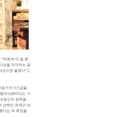
“덕분에 더 잘 됐
% 이상을 차지하는 글
올라갔으면 좋겠다”고
푸른숲가꾸기기금을
협약식(MOU)도 가
네스코정신의 접목을
학 선배인 유재건 세
했다는 박 회장을